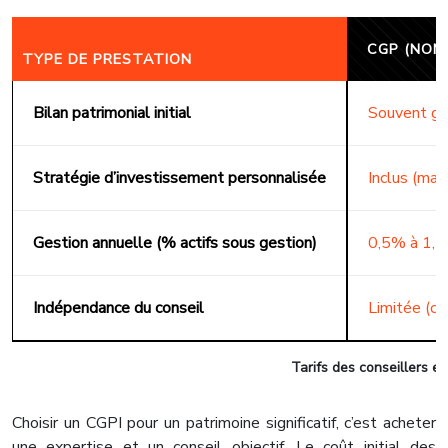
CGP (NON
TYPE DE PRESTATION
Bilan patrimonial initial
Souvent gra
Stratégie d’investissement personnalisée
Inclus (mai
Gestion annuelle (% actifs sous gestion)
0,5% à 1,5
Indépendance du conseil
Limitée (co
Tarifs des conseillers e
Choisir un CGPI pour un patrimoine significatif, c’est acheter
une expertise et un conseil objectif. Le coût initial des